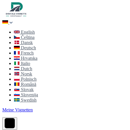
English
Čeština
Dansk
Deutsch
French
Hrvatska
Italio
Dutch
Norsk
Polnisch
Română
Slovak
Slovenija
Swedish
Meine Vignetten