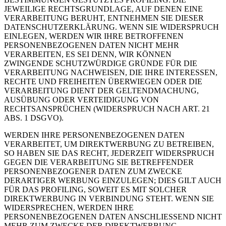
JEWEILIGE RECHTSGRUNDLAGE, AUF DENEN EINE
VERARBEITUNG BERUHT, ENTNEHMEN SIE DIESER
DATENSCHUTZERKLÄRUNG. WENN SIE WIDERSPRUCH
EINLEGEN, WERDEN WIR IHRE BETROFFENEN
PERSONENBEZOGENEN DATEN NICHT MEHR
VERARBEITEN, ES SEI DENN, WIR KÖNNEN
ZWINGENDE SCHUTZWÜRDIGE GRÜNDE FÜR DIE
VERARBEITUNG NACHWEISEN, DIE IHRE INTERESSEN,
RECHTE UND FREIHEITEN ÜBERWIEGEN ODER DIE
VERARBEITUNG DIENT DER GELTENDMACHUNG,
AUSÜBUNG ODER VERTEIDIGUNG VON
RECHTSANSPRÜCHEN (WIDERSPRUCH NACH ART. 21
ABS. 1 DSGVO).
WERDEN IHRE PERSONENBEZOGENEN DATEN
VERARBEITET, UM DIREKTWERBUNG ZU BETREIBEN,
SO HABEN SIE DAS RECHT, JEDERZEIT WIDERSPRUCH
GEGEN DIE VERARBEITUNG SIE BETREFFENDER
PERSONENBEZOGENER DATEN ZUM ZWECKE
DERARTIGER WERBUNG EINZULEGEN; DIES GILT AUCH
FÜR DAS PROFILING, SOWEIT ES MIT SOLCHER
DIREKTWERBUNG IN VERBINDUNG STEHT. WENN SIE
WIDERSPRECHEN, WERDEN IHRE
PERSONENBEZOGENEN DATEN ANSCHLIESSEND NICHT
MEHR ZUM ZWECKE DER DIREKTWERBUNG