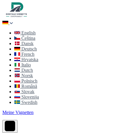
English
Čeština
Dansk
Deutsch
French
Hrvatska
Italio
Dutch
Norsk
Polnisch
Română
Slovak
Slovenija
Swedish
Meine Vignetten