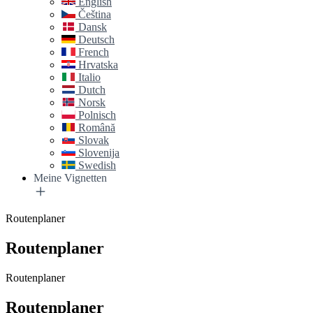
English
Čeština
Dansk
Deutsch
French
Hrvatska
Italio
Dutch
Norsk
Polnisch
Română
Slovak
Slovenija
Swedish
Meine Vignetten
Routenplaner
Routenplaner
Routenplaner
Routenplaner