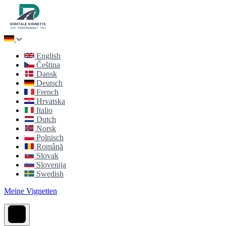
English
Čeština
Dansk
Deutsch
French
Hrvatska
Italio
Dutch
Norsk
Polnisch
Română
Slovak
Slovenija
Swedish
Meine Vignetten